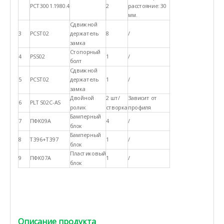
РСТ3001.1980.4
2
расстояние: 30
мм.
Сдвижной
3
PCST02
держатель
8
/
замка
Стопорный
4
PSS02
1
/
болт
Сдвижной
5
PCST02
держатель
1
/
замка
Двойной
2 шт/
Зависит от
6
PLTS02C-AS
ролик
створка
профиля
Бамперный
7
ПФК09А
4
/
блок
Бамперный
8
Т396+Т397
1
/
блок
Пластиковый
9
ПФК07А
1
/
блок
Описание продукта