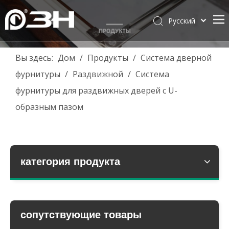
Pусский
English
简体中文
Вы здесь:
Дом
/
Продукты
/
Система дверной
العربية
фурнитуры
/
Раздвижной
/
Система
Français
фурнитуры для раздвижных дверей с U-
Español
образным пазом
Português
Deutsch
Italiano
Tiếng Việt
категория продукта
ไทย
сопутствующие товары