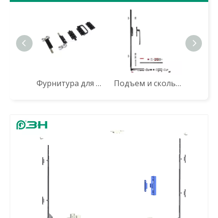
Фурнитура для двустворчатых дверей WZDM06 (18 профилей)
Подъем и скользящая дверная аппаратная система jtsm07