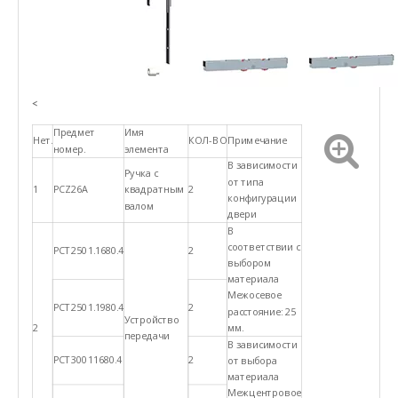
<
Предмет
Имя
Нет.
КОЛ-ВО
Примечание
номер.
элемента
В зависимости
Ручка с
от типа
1
PCZ26A
квадратным
2
конфигурации
валом
двери
В
соответствии с
РСТ2501.1680.4
2
выбором
материала
Межосевое
РСТ2501.1980.4
2
расстояние: 25
Устройство
2
мм.
передачи
В зависимости
РСТ30011680.4
2
от выбора
материала
Межцентровое