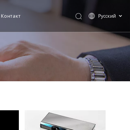
Контакт
Pусский
English
мы
Часто задаваемые вопросы
简体中文
العربية
Контакт
Français
Восток
партнерство
Español
Português
Deutsch
Italiano
Tiếng Việt
ไทย
 Америка