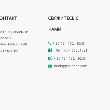
ОНТАКТ
СВЯЖИТЕСЬ С
НАМИ
асто задаваемые
опросы
+ 86-134-1324-9243

вяжитесь с нами
артнерство
+ 86- (757)-66851321


+ 86-134-1324-9243
3hmkg@ss-hehe.com
