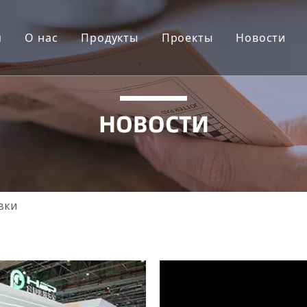
м
О нас
Продукты
Проекты
Новости
Введение компании
Раствор алюминиевой оконной систе
Самир
Видео
Решение алюминиевой двери
Океания
Алюминиевые аксессуары
Южная Азия-Ближний 
Стеклянные аксессуары
Европа
Деревянные двери аксессуары
Африка
вки
УПВВ окно и дверные аксессуары
Северная Америка
Центральная и Южная