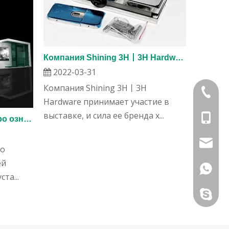
Компания Shining 3H丨3H Hardware принимает участие в выставке, и сила ее бренда хорошо известна!
2022-03-31
Компания Shining 3H丨3H
+86 757
Hardware принимает участие в
выставке, и сила ее бренда х...
+861341
3H ОБОРУДОВАНИЕ|Быстро ознакомьтесь со стратегией выставки FBC 2023!
3hmkg@
ро
ей
+861341
та...
evacao8