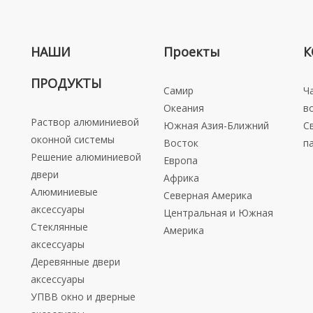
НАШИ
Проекты
К
ПРОДУКТЫ
Самир
Ч
Океания
в
Раствор алюминиевой
Южная Азия-Ближний
С
оконной системы
Восток
п
Решение алюминиевой
Европа
двери
Африка
Алюминиевые
Северная Америка
аксессуары
Центральная и Южная
Стеклянные
Америка
аксессуары
Деревянные двери
аксессуары
УПВВ окно и дверные